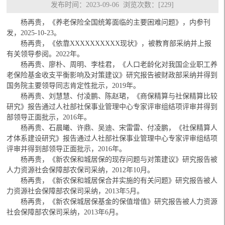
发布时间：2023-09-06 浏览次数：[
229
]
杨再贵，《养老保险全国统筹面临的主要困难问题》，内参刊
发，2025-10-23。
杨再贵，《依靠XXXXXXXXXX现状》，被教育部采纳并上报
有关领导参阅。2022年。
杨再贵、廖朴、周明、李桂君，《人口老龄化对我国企业职工养
老保险基金收支平衡影响及对策建议》研究报告被财政部采纳并得到
国务院主要领导同志肯定性批示，2019年。
杨再贵、刘慧慧、付凌鹏、陈赵珺，《商保精算与社保精算比较
研究》报告通过人社部社保事业管理中心专家评审组结项评审并得到
部领导正面批示，2016年。
杨再贵、石晨曦、许鼎、吴迪、宋雷雷、付凌鹏，《社保精算人
才体系建设研究》报告通过人社部社保事业管理中心专家评审组结项
评审并得到部领导正面批示，2016年。
杨再贵，《新农保和城居保的现存问题与对策建议》研究报告被
人力资源社会保障部农保司采纳，2012年10月。
杨再贵，《新农保和城居保合并实施的有关问题》研究报告被人
力资源社会保障部农保司采纳，2013年5月。
杨再贵，《新农保城居保基金的保值增值》研究报告被人力资源
社会保障部农保司采纳，2013年6月。