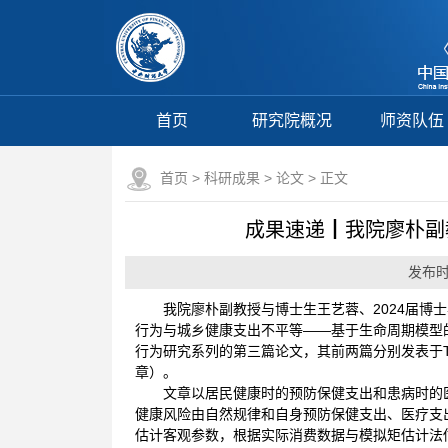
首页
研究院概况
师资队伍
首页
>
科研成果
>
论文
> 正文
成果速递┃我院廖朴副
发布时间
我院廖朴副教授与博士生王艺蓉、2024届
行为与城乡健康支出不平等——基于生命周期模型的
行为研究系列的第三篇论文，其前两篇分别发表于The Gen
章）。
文章以居民健康时的预防保健支出和患病时的
健康风险由自然规律和自身预防保健支出、医疗支
估计客观参数，根据实际消费数据与模拟矩估计法