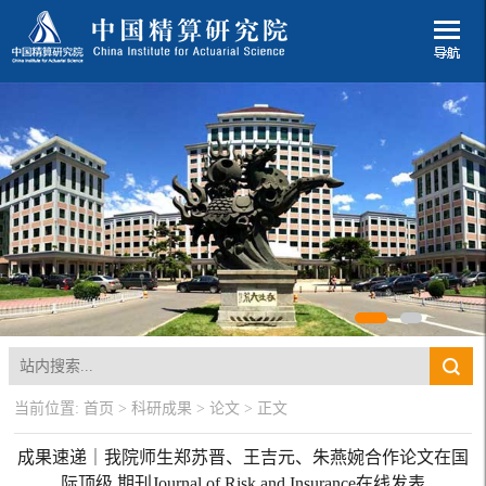
当前位置:
首页
>
科研成果
>
论文
> 正文
成果速递｜我院师生郑苏晋、王吉元、朱燕婉合作论文在国
际顶级 期刊Journal of Risk and Insurance在线发表