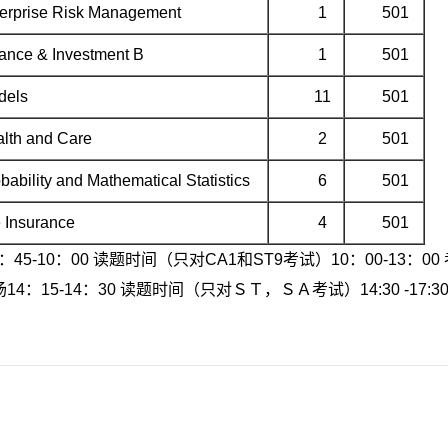
erprise Risk Management
1
501
ance & Investment B
1
501
dels
11
501
lth and Care
2
501
ability and Mathematical Statistics
6
501
e Insurance
4
501
45-10：00 读题时间（只对CA1和ST9考试）10：00-13：00
14：15-14：30 读题时间（只对ＳＴ，ＳＡ考试）14:30 -17:3