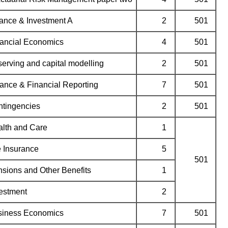
ance & Investment A
2
501
ancial Economics
4
501
erving and capital modelling
2
501
ance & Financial Reporting
7
501
tingencies
2
501
lth and Care
1
e Insurance
5
501
sions and Other Benefits
1
estment
2
iness Economics
7
501