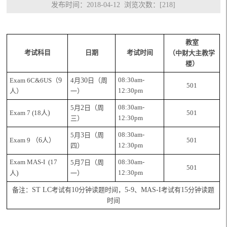
发布时间：2018-04-12 浏览次数：[
218
]
教室
考试科目
日期
考试时间
（中财大主教学
楼）
08:30am-
Exam 6C&6US
（
9
4
月
30
日（周
501
12:30pm
人）
一）
08:30am-
5
月
2
日（周
Exam 7 (18
人
)
501
12:30pm
三）
08:30am-
5
月
3
日（周
Exam 9
（
6
人）
501
12:30pm
四）
Exam MAS-I (17
08:30am-
5
月
7
日（周
501
12:30pm
人
)
一）
备注：
ST LC
考试有
10
分钟读题时间，
5-9
、
MAS-I
考试有
15
分钟读题
时间