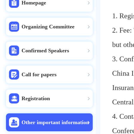
Homepage
1. Regi
Organizing Committee
2. Fee:
but oth
Confirmed Speakers
3. Conf
China I
Call for papers
Insura
Registration
Central
4. Cont
Other important information
Confere