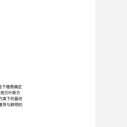
部分信息下缴费确定
利用贝叶斯方
约束下的最优
推导与鲜明的